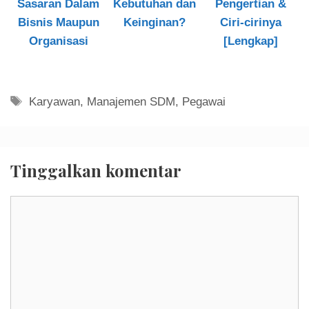
Sasaran Dalam
Kebutuhan dan
Pengertian &
Bisnis Maupun
Keinginan?
Ciri-cirinya
Organisasi
[Lengkap]
Tag
Karyawan
,
Manajemen SDM
,
Pegawai
Tinggalkan komentar
Komentar