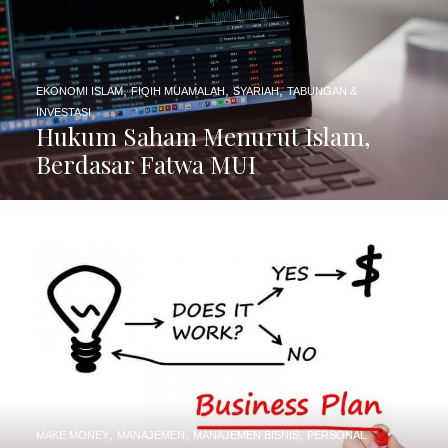
,
,
,
EKONOMI ISLAM
FIQIH MUAMALAH
SYARIAH
TABUNGAN &
INVESTASI
Hukum Saham Menurut Islam,
Berdasar Fatwa MUI
,
,
,
MAKE MONEY
MANAJEMEN
MANAJEMEN BISNIS
PERSONAL