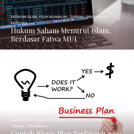
,
,
,
EKONOMI ISLAM
FIQIH MUAMALAH
SYARIAH
TABUNGAN &
INVESTASI
Hukum Saham Menurut Islam,
Berdasar Fatwa MUI
,
,
,
MAKE MONEY
MANAJEMEN
MANAJEMEN BISNIS
PERSONAL
,
FINANCE
WIRAUSAHA
Contoh Bisnis Plan Terfavorit 2022