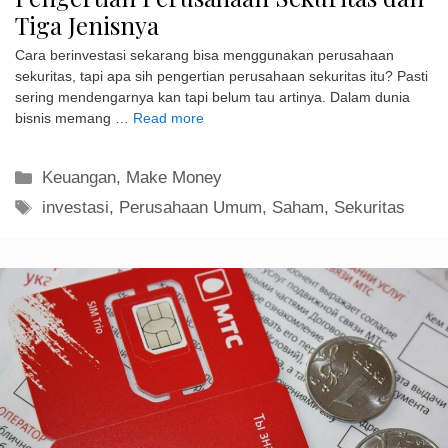
Tiga Jenisnya
Cara berinvestasi sekarang bisa menggunakan perusahaan
sekuritas, tapi apa sih pengertian perusahaan sekuritas itu? Pasti
sering mendengarnya kan tapi belum tau artinya. Dalam dunia
bisnis memang …
Read more
Kategori
Keuangan
,
Make Money
Tag
investasi
,
Perusahaan Umum
,
Saham
,
Sekuritas