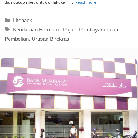
dan cukup ribet untuk di lakukan …
Read more
Kategori
Lifehack
Tag
Kendaraan Bermotor
,
Pajak
,
Pembayaran dan
Pembelian
,
Urusan Birokrasi