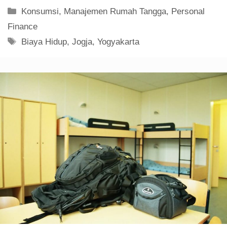
Kategori
Konsumsi
,
Manajemen Rumah Tangga
,
Personal
Finance
Tag
Biaya Hidup
,
Jogja
,
Yogyakarta