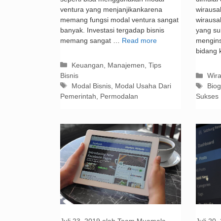
ventura yang menjanjikankarena
wirausa
memang fungsi modal ventura sangat
wirausa
banyak. Investasi tergadap bisnis
yang su
memang sangat …
Read more
mengins
bidang 
Kategori
Keuangan
,
Manajemen
,
Tips
Kate
Bisnis
Wir
Tag
Tag
Modal Bisnis
,
Modal Usaha Dari
Biog
Pemerintah
,
Permodalan
Sukses
Juli 23, 2019
oleh
Team Muamala