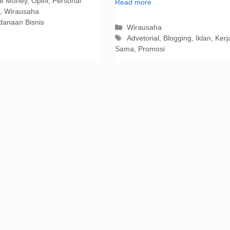
gori
e Money
,
Opini
,
Personal
Read more
,
Wirausaha
danaan Bisnis
Kategori
Wirausaha
Tag
Advetorial
,
Blogging
,
Iklan
,
Kerj
Sama
,
Promosi