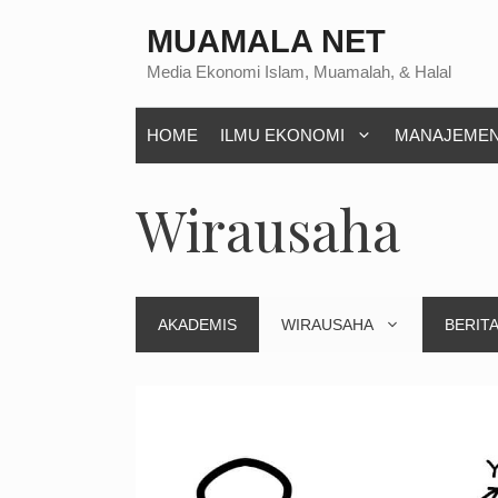
Langsung
MUAMALA NET
ke
Media Ekonomi Islam, Muamalah, & Halal
isi
HOME
ILMU EKONOMI
MANAJEME
Wirausaha
AKADEMIS
WIRAUSAHA
BERITA