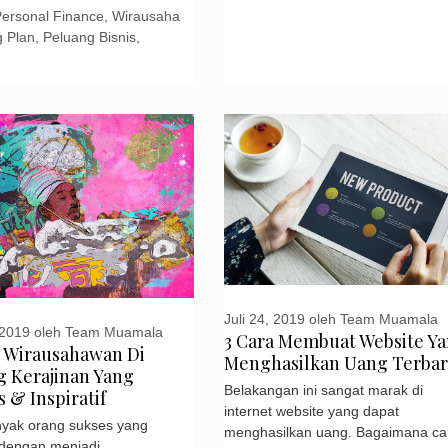
Personal Finance
,
Wirausaha
g Plan
,
Peluang Bisnis
,
Juli 24, 2019
oleh
Team Muamala
 2019
oleh
Team Muamala
3 Cara Membuat Website Y
 Wirausahawan Di
Menghasilkan Uang Terba
g Kerajinan Yang
Belakangan ini sangat marak di
 & Inspiratif
internet website yang dapat
yak orang sukses yang
menghasilkan uang. Bagaimana ca
 dengan menjadi