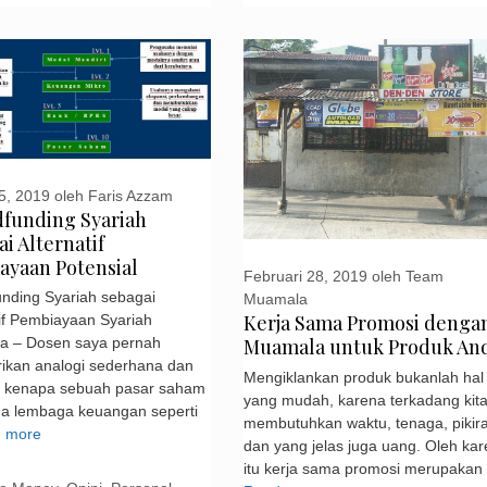
5, 2019
oleh
Faris Azzam
funding Syariah
i Alternatif
ayaan Potensial
Februari 28, 2019
oleh
Team
nding Syariah sebagai
Muamala
Kerja Sama Promosi denga
tif Pembiayaan Syariah
Muamala untuk Produk An
a – Dosen saya pernah
kan analogi sederhana dan
Mengiklankan produk bukanlah hal
 kenapa sebuah pasar saham
yang mudah, karena terkadang kit
ga lembaga keuangan seperti
membutuhkan waktu, tenaga, pikir
 more
dan yang jelas juga uang. Oleh ka
itu kerja sama promosi merupakan