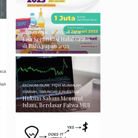
,
LITERASI HALAL
RESTORAN HALAL
Jasa Sertifikasi Halal Gratis
di Balikpapan 2023
aca
ilah
,
,
EKONOMI ISLAM
FIQIH MUAMALAH
,
SYARIAH
TABUNGAN & INVESTASI
Hukum Saham Menurut
Islam, Berdasar Fatwa MUI
,