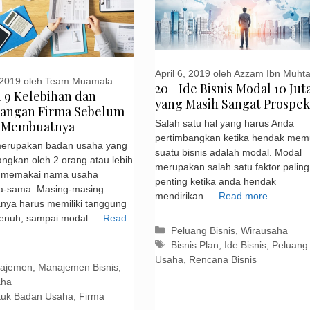
April 6, 2019
oleh
Azzam Ibn Muhta
 2019
oleh
Team Muamala
20+ Ide Bisnis Modal 10 Jut
i 9 Kelebihan dan
yang Masih Sangat Prospek
angan Firma Sebelum
 Membuatnya
Salah satu hal yang harus Anda
pertimbangkan ketika hendak memu
merupakan badan usaha yang
suatu bisnis adalah modal. Modal
ngkan oleh 2 orang atau lebih
merupakan salah satu faktor paling
 memakai nama usaha
penting ketika anda hendak
a-sama. Masing-masing
mendirikan …
Read more
nya harus memiliki tanggung
penuh, sampai modal …
Read
Kategori
Peluang Bisnis
,
Wirausaha
Tag
Bisnis Plan
,
Ide Bisnis
,
Peluang
Usaha
,
Rencana Bisnis
gori
ajemen
,
Manajemen Bisnis
,
aha
tuk Badan Usaha
,
Firma