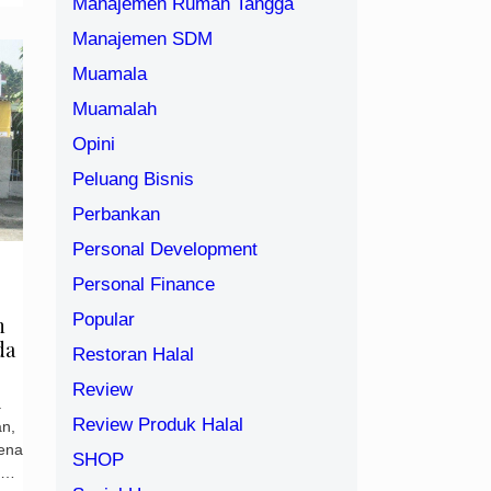
Manajemen Rumah Tangga
Manajemen SDM
Muamala
Muamalah
Opini
Peluang Bisnis
Perbankan
Personal Development
Personal Finance
Popular
n
da
Restoran Halal
Review
a
Review Produk Halal
an,
rena
SHOP
 …