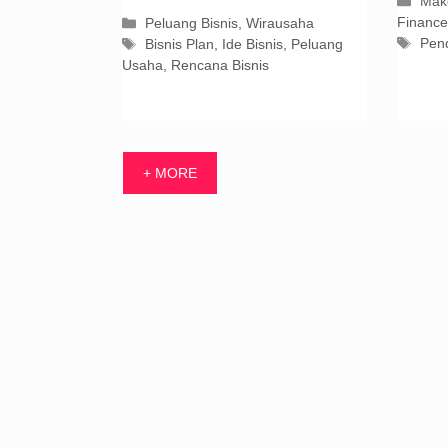
Kate
Mak
Finance
Kategori
Peluang Bisnis
,
Wirausaha
Tag
Pen
Tag
Bisnis Plan
,
Ide Bisnis
,
Peluang
Usaha
,
Rencana Bisnis
+ MORE