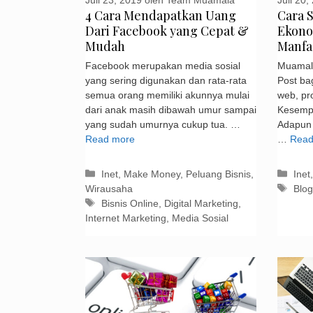
Juli 20,
4 Cara Mendapatkan Uang
Cara 
Dari Facebook yang Cepat &
Ekono
Mudah
Manfa
Facebook merupakan media sosial
Muamal
yang sering digunakan dan rata-rata
Post ba
semua orang memiliki akunnya mulai
web, pr
dari anak masih dibawah umur sampai
Kesempa
yang sudah umurnya cukup tua. …
Adapun 
Read more
…
Read
Kategori
Kate
Inet
,
Make Money
,
Peluang Bisnis
,
Inet
Tag
Wirausaha
Blog
Tag
Bisnis Online
,
Digital Marketing
,
Internet Marketing
,
Media Sosial