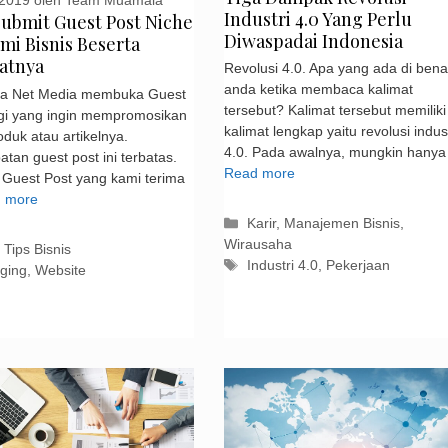
 2019
oleh
Team Muamala
Industri 4.0 Yang Perlu
Submit Guest Post Niche
Diwaspadai Indonesia
mi Bisnis Beserta
atnya
Revolusi 4.0. Apa yang ada di ben
anda ketika membaca kalimat
a Net Media membuka Guest
tersebut? Kalimat tersebut memiliki
gi yang ingin mempromosikan
kalimat lengkap yaitu revolusi indust
oduk atau artikelnya.
4.0. Pada awalnya, mungkin hany
tan guest post ini terbatas.
Read more
Guest Post yang kami terima
 more
Kategori
Karir
,
Manajemen Bisnis
,
Wirausaha
gori
,
Tips Bisnis
Tag
Industri 4.0
,
Pekerjaan
ging
,
Website