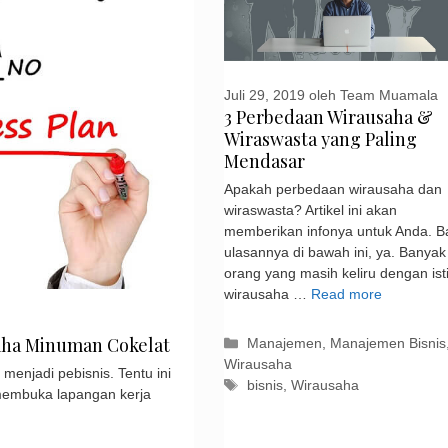
Juli 29, 2019
oleh
Team Muamala
3 Perbedaan Wirausaha &
Wiraswasta yang Paling
Mendasar
Apakah perbedaan wirausaha dan
wiraswasta? Artikel ini akan
memberikan infonya untuk Anda. B
ulasannya di bawah ini, ya. Banyak
orang yang masih keliru dengan ist
wirausaha …
Read more
saha Minuman Cokelat
Kategori
Manajemen
,
Manajemen Bisnis
Wirausaha
enjadi pebisnis. Tentu ini
Tag
bisnis
,
Wirausaha
membuka lapangan kerja