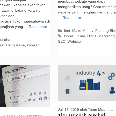
membuat website yang dapat
hawan. Siapa sajakah tokoh
menghasilkan uang? Cara membua
hawan di bidang kerajinan
website yang menghasilkan uang 
kses dan
…
Read more
pirasi? Tokoh wiausahawan di
kerajinan yang …
Read more
Kategori
Inet
,
Make Money
,
Peluang Bisn
Tag
Bisnis Online
,
Digital Marketing
,
gori
ausaha
SEO
,
Website
rafi Pengusaha
,
Biografi
Juli 16, 2019
oleh
Team Muamala
Tiga Dampak Revolusi