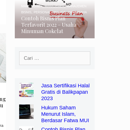
,
,
MAKE MONEY
MANAJEMEN
MANAJEMEN
,
,
BISNIS
PERSONAL FINANCE
WIRAUSAHA
Contoh Bisnis Plan
Terfavorit 2022 – Usaha
Minuman Cokelat
Cari
untuk:
Jasa Sertifikasi Halal
Gratis di Balikpapan
ang
2023
ru
Hukum Saham
Menurut Islam,
Berdasar Fatwa MUI
ra
Contoh Bisnis Plan