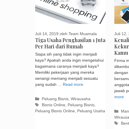
Juli 14, 2019
oleh
Team Muamala
Juli 12,
Tiga Usaha Penghasilan 1 Juta
Kenal
Per Hari dari Rumah
Kekur
Kamu
Siapa sih yang tidak ingin menjadi
kaya? Apakah anda ingin mengetahui
Firma 
bagaimana caranya menjadi kaya?
dikemba
Memiliki pekerjaan yang mereka
dengan
senangi memang menjadi sesuatu
bersam
yang sudah …
Read more
anggota
jawab 
more
Kategori
Peluang Bisnis
,
Wirausaha
Tag
Bisnis Online
,
Peluang Bisnis
,
Peluang Bisnis Online
,
Peluang Usaha
Kate
Man
Wiraus
Tag
Ben