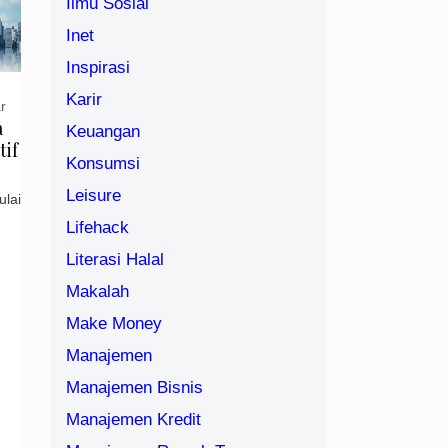
Ilmu Sosial
Inet
Inspirasi
Karir
r
a
Keuangan
tif
Konsumsi
Leisure
lai
Lifehack
Literasi Halal
Makalah
Make Money
Manajemen
Manajemen Bisnis
Manajemen Kredit