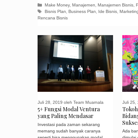
Kategori
Make Money
,
Manajemen
,
Manajemen Bisnis
,
Tag
Bisnis Plan
,
Business Plan
,
Ide Bisnis
,
Marketin
Rencana Bisnis
Juli 25,
Juli 28, 2019
oleh
Team Muamala
Tokoh
5+ Fungsi Modal Ventura
Bidan
yang Paling Mendasar
Sukses
Investasi pada zaman sekarang
memang sudah banyak caranya
Ada ban
seperti bisa menggunakan modal
dimulai