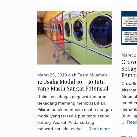
Maret 1
Crowd
Sebaga
Pembi
Maret 29, 2019
oleh
Team Muamala
12 Usaha Modal 30 – 50 Juta
Crowdfu
yang Masih Sangat Potensial
Alterna
Muamal
Rutinitas sebagai pegawai kantoran
memberi
terkadang memang membosankan.
menarik
Pikiran untuk membuka usaha dengan
(dan ju
modal yang tersedia pun tentu sering
…
Read
datang. Apakah Anda sedang
mencari-cari ide usaha …
Read more