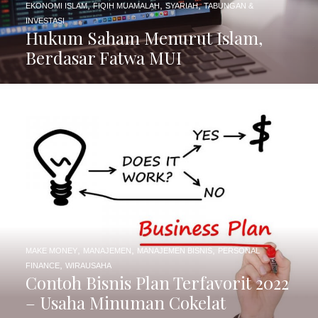
,
,
,
EKONOMI ISLAM
FIQIH MUAMALAH
SYARIAH
TABUNGAN &
INVESTASI
Hukum Saham Menurut Islam,
Berdasar Fatwa MUI
,
,
,
MAKE MONEY
MANAJEMEN
MANAJEMEN BISNIS
PERSONAL
,
FINANCE
WIRAUSAHA
Contoh Bisnis Plan Terfavorit 2022
– Usaha Minuman Cokelat