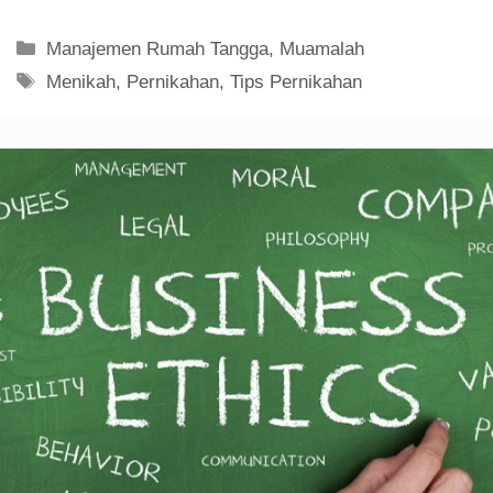
Kategori
Manajemen Rumah Tangga
,
Muamalah
Tag
Menikah
,
Pernikahan
,
Tips Pernikahan