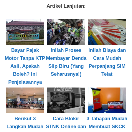
Artikel Lanjutan:
Bayar Pajak
Inilah Proses
Inilah Biaya dan
Motor Tanpa KTP
Membayar Denda
Cara Mudah
Asli, Apakah
Slip Biru (Yang
Perpanjang SIM
Boleh? Ini
Seharusnya!)
Telat
Penjelasannya
Berikut 3
Cara Blokir
3 Tahapan Mudah
Langkah Mudah
STNK Online dan
Membuat SKCK