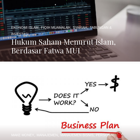
,
,
,
EKONOMI ISLAM
FIQIH MUAMALAH
SYARIAH
TABUNGAN &
INVESTASI
Hukum Saham Menurut Islam,
Berdasar Fatwa MUI
,
,
,
MAKE MONEY
MANAJEMEN
MANAJEMEN BISNIS
PERSONAL