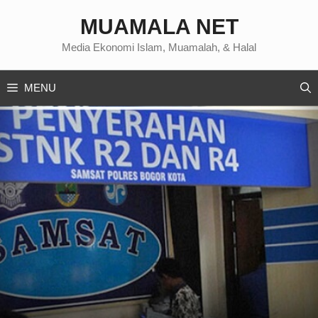
Langsung
MUAMALA NET
ke
isi
Media Ekonomi Islam, Muamalah, & Halal
MENU