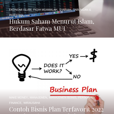
,
,
,
EKONOMI ISLAM
FIQIH MUAMALAH
SYARIAH
TABUNGAN &
INVESTASI
Hukum Saham Menurut Islam,
Berdasar Fatwa MUI
,
,
,
MAKE MONEY
MANAJEMEN
MANAJEMEN BISNIS
PERSONAL
,
FINANCE
WIRAUSAHA
Contoh Bisnis Plan Terfavorit 2022