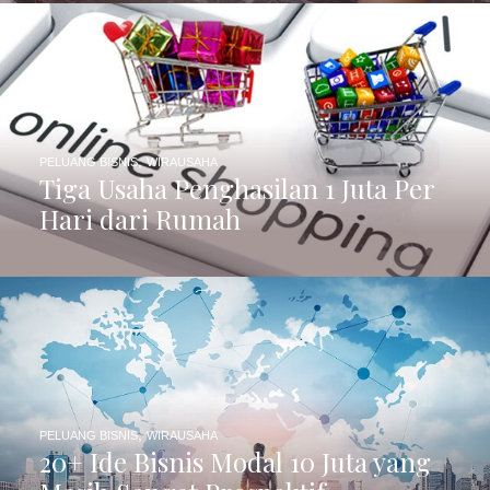
,
PELUANG BISNIS
WIRAUSAHA
Tiga Usaha Penghasilan 1 Juta Per
Hari dari Rumah
,
PELUANG BISNIS
WIRAUSAHA
20+ Ide Bisnis Modal 10 Juta yang