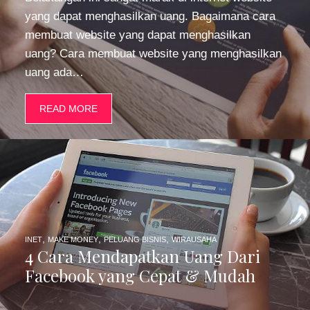
yang dapat menghasilkan uang. Bagaimana cara
membuat website yang dapat menghasilkan
uang? Cara membuat website yang menghasilkan
uang ada…
READ MORE
,
,
,
INET
MAKE MONEY
PELUANG BISNIS
WIRAUSAHA
4 Cara Mendapatkan Uang Dari
Facebook yang Cepat & Mudah