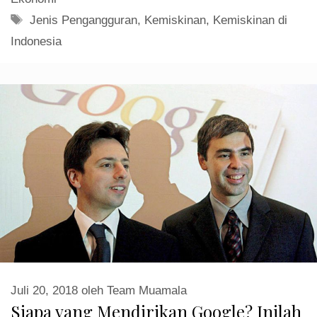
Tag
Jenis Pengangguran
,
Kemiskinan
,
Kemiskinan di
Indonesia
Juli 20, 2018
oleh
Team Muamala
Siapa yang Mendirikan Google? Inilah