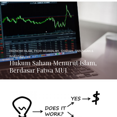
,
,
,
EKONOMI ISLAM
FIQIH MUAMALAH
SYARIAH
TABUNGAN &
INVESTASI
Hukum Saham Menurut Islam,
Berdasar Fatwa MUI