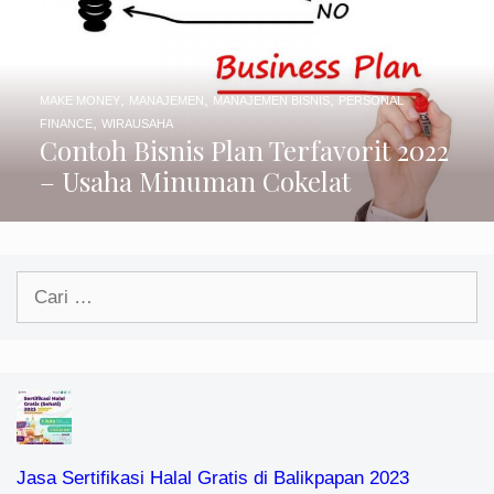
,
,
,
MAKE MONEY
MANAJEMEN
MANAJEMEN BISNIS
PERSONAL
,
FINANCE
WIRAUSAHA
Contoh Bisnis Plan Terfavorit 2022
– Usaha Minuman Cokelat
Cari
untuk:
Jasa Sertifikasi Halal Gratis di Balikpapan 2023