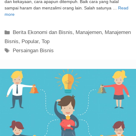
dan kekayaan, cara apapun ditempuh. Baik cara yang halal
sampai haram dan menzalimi orang lain. Salah satunya …
Read
more
Kategori
Berita Ekonomi dan Bisnis
,
Manajemen
,
Manajemen
Bisnis
,
Popular
,
Top
Tag
Persaingan Bisnis