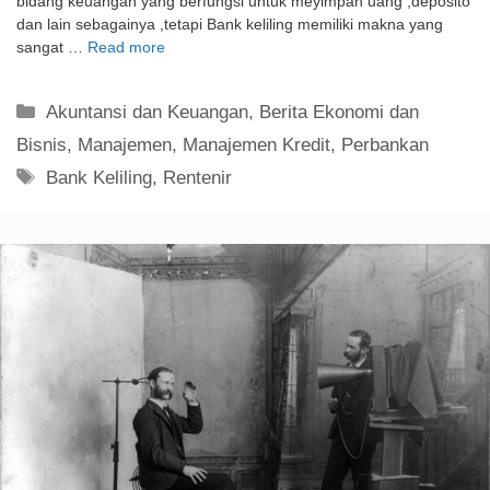
bidang keuangan yang berfungsi untuk meyimpan uang ,deposito
dan lain sebagainya ,tetapi Bank keliling memiliki makna yang
sangat …
Read more
Kategori
Akuntansi dan Keuangan
,
Berita Ekonomi dan
Bisnis
,
Manajemen
,
Manajemen Kredit
,
Perbankan
Tag
Bank Keliling
,
Rentenir