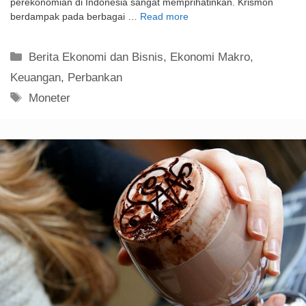
perekonomian di Indonesia sangat memprihatinkan. Krismon
berdampak pada berbagai …
Read more
Kategori
Berita Ekonomi dan Bisnis
,
Ekonomi Makro
,
Keuangan
,
Perbankan
Tag
Moneter