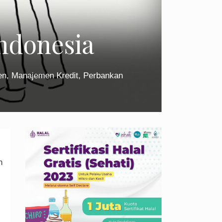
Indonesia
en
,
Manajemen Kredit
,
Perbankan
n