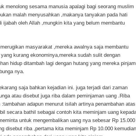
untuk menolong sesama manusia apalagi bagi seorang muslim
bukan malah menyusahkan ,makanya tanyakan pada hati
m di ijabah oleh Allah ,mungkin kita yang belum membantu
at merugikan masyarakat ,mereka awalnya saja membantu
g yang kurang ekonominya,mereka sudah sulit dengan
an hidup ditambah lagi dengan hutang yang mereka pinjam
 bunga nya.
arang saja bahkan kejadian ini. juga terjadi dari zaman
nga atau disebut juga riba dalam peminjaman uang .Riba
ah :tambahan adapun menurut isilah artinya penambahan atas
mbil secara bathil sebagai contoh kita meminjam uang kepad
meminta untuk mengembalikan uang nya sebesar Rp 15.000
ang disebut riba ,pertama kita meminjam Rp 10.000 kemudia