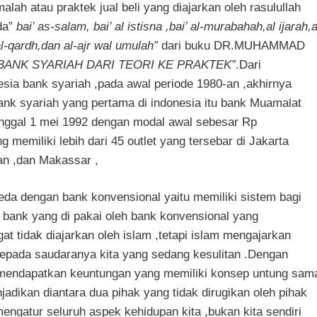
ah atau praktek jual beli yang diajarkan oleh rasulullah
ada”
bai’ as-salam, bai’ al istisna ,bai’ al-murabahah,al ijarah,a
l-qardh,dan al-ajr wal
umulah”
dari buku DR.MUHAMMAD
 BANK SYARIAH DARI TEORI KE PRAKTEK”
.Dari
sia bank syariah ,pada awal periode 1980-an ,akhirnya
ank syariah yang pertama di indonesia itu bank Muamalat
anggal 1 mei 1992 dengan modal awal sebesar Rp
 memiliki lebih dari 45 outlet yang tersebar di Jakarta
n ,dan Makassar ,
eda dengan bank konvensional yaitu memiliki sistem bagi
 bank yang di pakai oleh bank konvensional yang
t tidak diajarkan oleh islam ,tetapi islam mengajarkan
epada saudaranya kita yang sedang kesulitan .Dengan
n mendapatkan keuntungan yang memiliki konsep untung sam
jadikan diantara dua pihak yang tidak dirugikan oleh pihak
engatur seluruh aspek kehidupan kita ,bukan kita sendiri