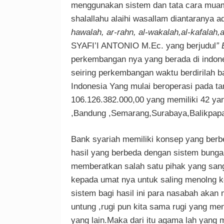
menggunakan sistem dan tata cara muamal
shalallahu alaihi wasallam diantaranya 
hawalah, ar-rahn, al-wakalah,al-kafalah,a
SYAFI’I ANTONIO M.Ec. yang berjudul
”
perkembangan nya yang berada di indone
seiring perkembangan waktu berdirilah b
Indonesia Yang mulai beroperasi pada t
106.126.382.000,00 yang memiliki 42 yang
,Bandung ,Semarang,Surabaya,Balikpapa
Bank syariah memiliki konsep yang berb
hasil yang berbeda dengan sistem bunga
memberatkan salah satu pihak yang sanga
kepada umat nya untuk saling menolng k
sistem bagi hasil ini para nasabah aka
untung ,rugi pun kita sama rugi yang men
yang lain.Maka dari itu agama lah yang m