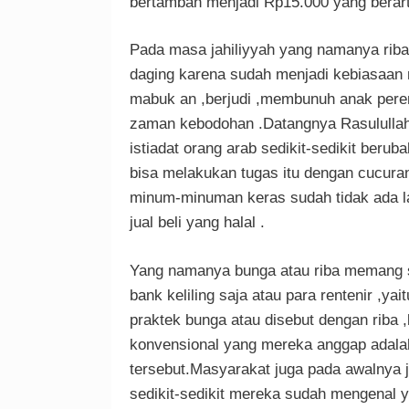
bertambah menjadi Rp15.000 yang berart
Pada masa jahiliyyah yang namanya ri
daging karena sudah menjadi kebiasaan 
mabuk an ,berjudi ,membunuh anak per
zaman kebodohan .Datangnya Rasululla
istiadat orang arab sedikit-sedikit beru
bisa melakukan tugas itu dengan cucuran
minum-minuman keras sudah tidak ada lag
jual beli yang halal .
Yang namanya bunga atau riba memang 
bank keliling saja atau para rentenir ,ya
praktek bunga atau disebut dengan riba
konvensional yang mereka anggap adala
tersebut.Masyarakat juga pada awalnya 
sedikit-sedikit mereka sudah mengenal