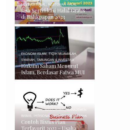
,
LITERASI HALAL
RESTORAN HALAL
Jasa Sertifikasi Halal Gratis
di Balikpapan 2023
,
,
EKONOMI ISLAM
FIQIH MUAMALAH
,
SYARIAH
TABUNGAN & INVESTASI
Hukum Saham Menurut
Islam, Berdasar Fatwa MUI
,
,
MAKE MONEY
MANAJEMEN
MANAJEMEN
,
,
BISNIS
PERSONAL FINANCE
WIRAUSAHA
Contoh Bisnis Plan
Terfavorit 2022 – Usaha