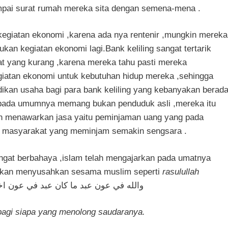
sampai surat rumah mereka sita dengan semena-mena .
kegiatan ekonomi ,karena ada nya rentenir ,mungkin mereka
ukan kegiatan ekonomi lagi.Bank keliling sangat tertarik
t yang kurang ,karena mereka tahu pasti mereka
atan ekonomi untuk kebutuhan hidup mereka ,sehingga
dikan usaha bagi para bank keliling yang kebanyakan berad
g pada umumnya memang bukan penduduk asli ,mereka itu
n menawarkan jasa yaitu peminjaman uang yang pada
a masyarakat yang meminjam semakin sengsara .
angat berbahaya ,islam telah mengajarkan pada umatnya
ukan menyusahkan sesama muslim seperti
rasulullah
والله في عون عبد ما كان عبد في عون اخ
bagi siapa yang menolong saudaranya.