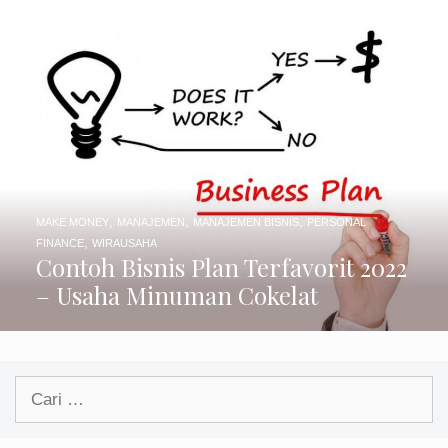
,
,
,
MAKE MONEY
MANAJEMEN
MANAJEMEN BISNIS
PERSONAL
,
FINANCE
WIRAUSAHA
Contoh Bisnis Plan Terfavorit 2022
– Usaha Minuman Cokelat
Cari
untuk: