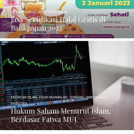
,
LITERASI HALAL
RESTORAN HALAL
Jasa Sertifikasi Halal Gratis di
Balikpapan 2023
,
,
,
EKONOMI ISLAM
FIQIH MUAMALAH
SYARIAH
TABUNGAN &
INVESTASI
Hukum Saham Menurut Islam,
Berdasar Fatwa MUI