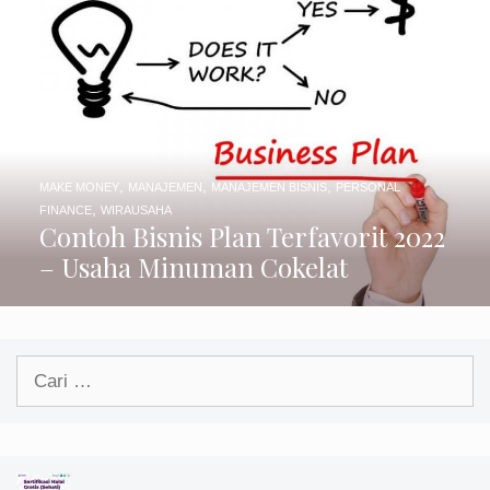
,
,
,
MAKE MONEY
MANAJEMEN
MANAJEMEN BISNIS
PERSONAL
,
FINANCE
WIRAUSAHA
Contoh Bisnis Plan Terfavorit 2022
– Usaha Minuman Cokelat
Cari
untuk: