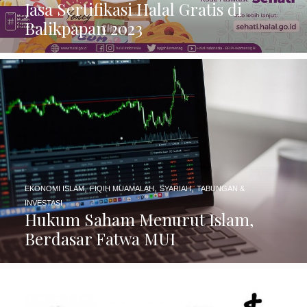
Jasa Sertifikasi Halal Gratis di
Balikpapan 2023
,
,
,
EKONOMI ISLAM
FIQIH MUAMALAH
SYARIAH
TABUNGAN &
INVESTASI
Hukum Saham Menurut Islam,
Berdasar Fatwa MUI