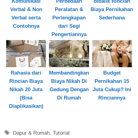
Komunikasi
Perbedaan
dibalik Rincian
Verbal & Non
Peralatan &
Biaya Pernikahan
Verbal serta
Perlengkapan
Sederhana
Contohnya
dari Segi
Pengertiannya
Rahasia dari
Membandingkan
Budget
Rincian Biaya
Biaya Nikah Di
Pernikahan 15
Nikah 20 Juta
Gedung Dengan
Juta Cukup? Ini
(Bisa
Di Rumah
Rinciannya
Diaplikasikan)
Tag
Dapur & Rumah
,
Tutorial