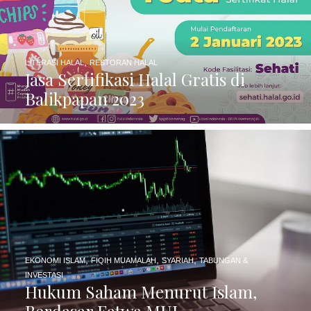
,
LITERASI HALAL
RESTORAN HALAL
Jasa Sertifikasi Halal Gratis di
Balikpapan 2023
,
,
,
EKONOMI ISLAM
FIQIH MUAMALAH
SYARIAH
TABUNGAN &
INVESTASI
Hukum Saham Menurut Islam,