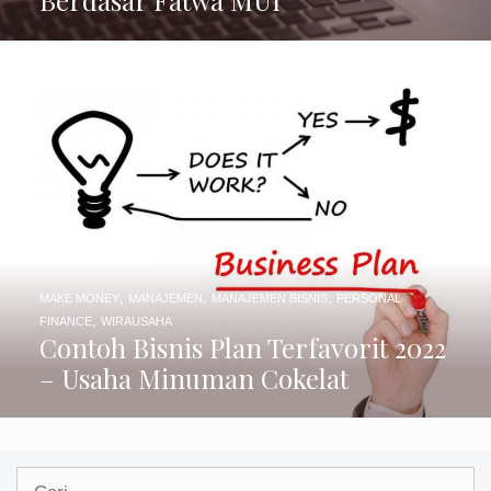
Berdasar Fatwa MUI
,
,
,
MAKE MONEY
MANAJEMEN
MANAJEMEN BISNIS
PERSONAL
,
FINANCE
WIRAUSAHA
Contoh Bisnis Plan Terfavorit 2022
– Usaha Minuman Cokelat
Cari