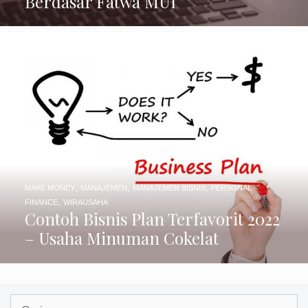
Berdasar Fatwa MUI
,
,
,
MAKE MONEY
MANAJEMEN
MANAJEMEN BISNIS
PERSONAL
,
FINANCE
WIRAUSAHA
Contoh Bisnis Plan Terfavorit 2022
– Usaha Minuman Cokelat
Cari