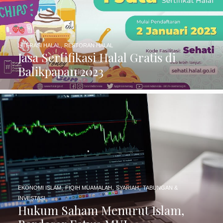
,
LITERASI HALAL
RESTORAN HALAL
Jasa Sertifikasi Halal Gratis di
Balikpapan 2023
,
,
,
EKONOMI ISLAM
FIQIH MUAMALAH
SYARIAH
TABUNGAN &
INVESTASI
Hukum Saham Menurut Islam,