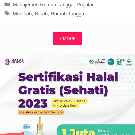
Kategori
Manajemen Rumah Tangga
,
Popular
Tag
Menikah
,
Nikah
,
Rumah Tangga
+ MORE