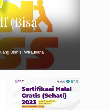
f (Bisa
luang Bisnis
,
Wirausaha