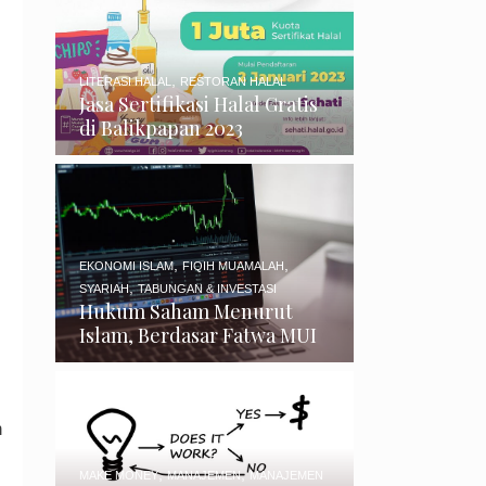
,
LITERASI HALAL
RESTORAN HALAL
Jasa Sertifikasi Halal Gratis
di Balikpapan 2023
,
,
EKONOMI ISLAM
FIQIH MUAMALAH
,
SYARIAH
TABUNGAN & INVESTASI
Hukum Saham Menurut
Islam, Berdasar Fatwa MUI
n
,
,
MAKE MONEY
MANAJEMEN
MANAJEMEN