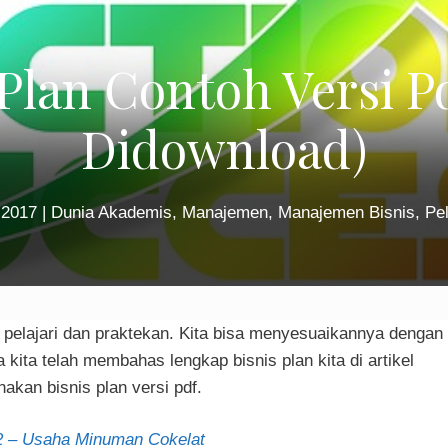
 Plan Contoh Versi Pd
Didownload)
 2017
|
Dunia Akademis
,
Manajemen
,
Manajemen Bisnis
,
Pe
a pelajari dan praktekan. Kita bisa menyesuaikannya dengan
kita telah membahas lengkap bisnis plan kita di artikel
kan bisnis plan versi pdf.
22 – Usaha Minuman Cokelat