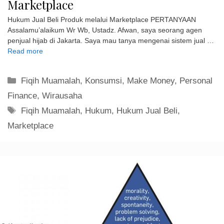
Kategori
Fiqih Muamalah
,
Konsumsi
,
Make Money
,
Personal
Finance
,
Wirausaha
Tag
Fiqih Muamalah
,
Hukum
,
Hukum Jual Beli
,
Marketplace