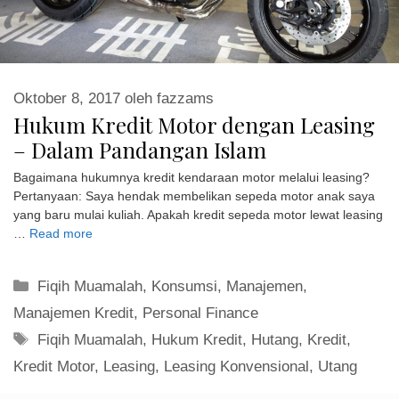
Hukum Kredit Motor dengan Leasing
– Dalam Pandangan Islam
Bagaimana hukumnya kredit kendaraan motor melalui leasing?
Pertanyaan: Saya hendak membelikan sepeda motor anak saya
yang baru mulai kuliah. Apakah kredit sepeda motor lewat leasing
…
Read more
Kategori
Fiqih Muamalah
,
Konsumsi
,
Manajemen
,
Manajemen Kredit
,
Personal Finance
Tag
Fiqih Muamalah
,
Hukum Kredit
,
Hutang
,
Kredit
,
Kredit Motor
,
Leasing
,
Leasing Konvensional
,
Utang