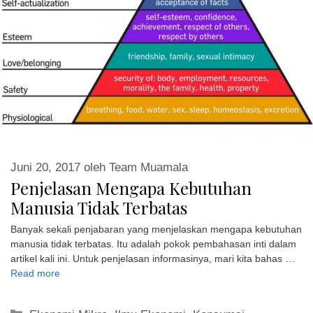
Juni 20, 2017
oleh
Team Muamala
Penjelasan Mengapa Kebutuhan
Manusia Tidak Terbatas
Banyak sekali penjabaran yang menjelaskan mengapa kebutuhan
manusia tidak terbatas. Itu adalah pokok pembahasan inti dalam
artikel kali ini. Untuk penjelasan informasinya, mari kita bahas …
Read more
Kategori
Ekonomi Mikro
,
Ilmu Ekonomi
,
Konsumsi
Tag
Faktor Yang Mempengaruhi Kebutuhan
,
Kebutuhan
Manusia