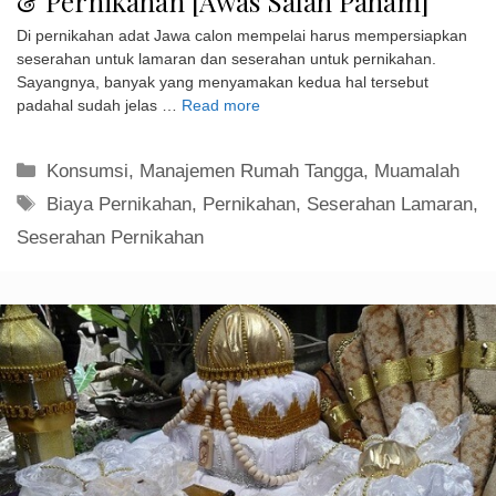
& Pernikahan [Awas Salah Paham]
Di pernikahan adat Jawa calon mempelai harus mempersiapkan
seserahan untuk lamaran dan seserahan untuk pernikahan.
Sayangnya, banyak yang menyamakan kedua hal tersebut
padahal sudah jelas …
Read more
Kategori
Konsumsi
,
Manajemen Rumah Tangga
,
Muamalah
Tag
Biaya Pernikahan
,
Pernikahan
,
Seserahan Lamaran
,
Seserahan Pernikahan