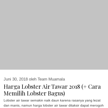
Juni 30, 2018
oleh
Team Muamala
Harga Lobster Air Tawar 2018 (+ Cara
Memilih Lobster Bagus)
Lobster air tawar semakin naik daun karena rasanya yang lezat
dan manis, namun harga lobster air tawar ditaksir dapat merogoh
kocek Anda cukup dalam. Biasanya, lobster air …
Read more
Kategori
Konsumsi
Tag
Harga Pasar