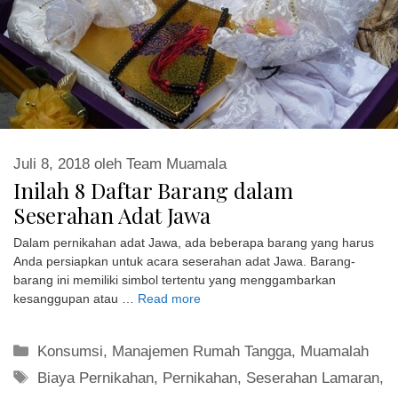
Juli 8, 2018
oleh
Team Muamala
Inilah 8 Daftar Barang dalam
Seserahan Adat Jawa
Dalam pernikahan adat Jawa, ada beberapa barang yang harus
Anda persiapkan untuk acara seserahan adat Jawa. Barang-
barang ini memiliki simbol tertentu yang menggambarkan
kesanggupan atau …
Read more
Kategori
Konsumsi
,
Manajemen Rumah Tangga
,
Muamalah
Tag
Biaya Pernikahan
,
Pernikahan
,
Seserahan Lamaran
,