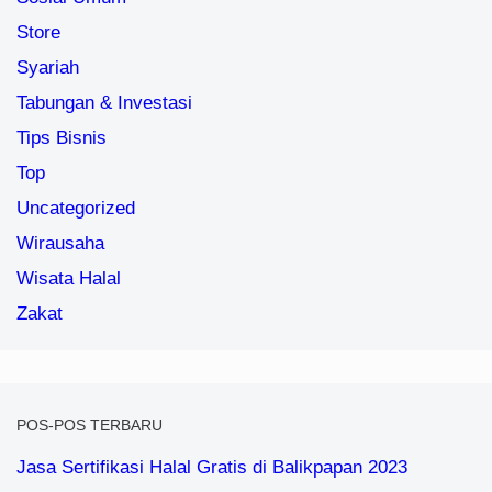
Tips Bisnis
Top
Uncategorized
Wirausaha
Wisata Halal
Zakat
POS-POS TERBARU
Jasa Sertifikasi Halal Gratis di Balikpapan 2023
Hukum Saham Menurut Islam, Berdasar Fatwa MUI
Contoh Bisnis Plan Terfavorit 2022 – Usaha Minuman
Cokelat
15 Contoh Pelanggaran Etika Bisnis (Update 2022)