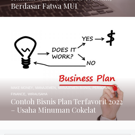
,
,
,
MAKE MONEY
MANAJEMEN
MANAJEMEN BISNIS
PERSONAL
,
FINANCE
WIRAUSAHA
Contoh Bisnis Plan Terfavorit 2022
– Usaha Minuman Cokelat
Cari
untuk: