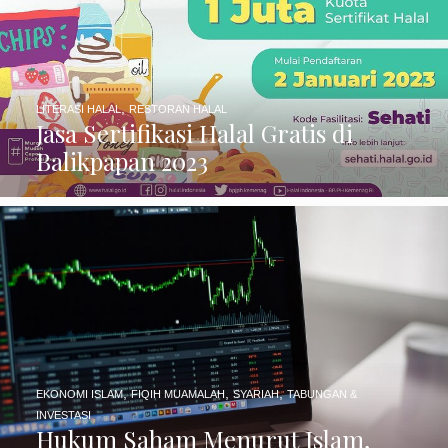
Jasa Sertifikasi Halal Gratis di
Balikpapan 2023
,
,
,
EKONOMI ISLAM
FIQIH MUAMALAH
SYARIAH
TABUNGAN &
INVESTASI
Hukum Saham Menurut Islam,
Berdasar Fatwa MUI