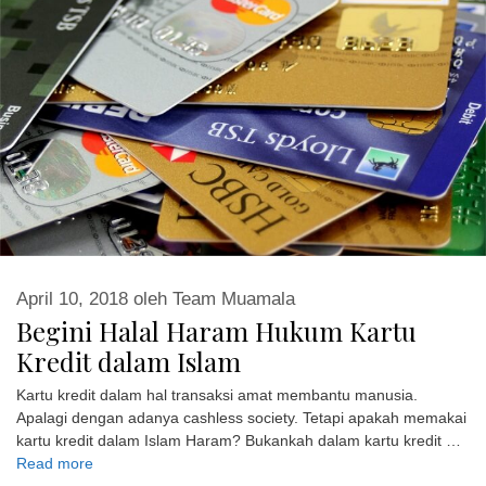
April 10, 2018
oleh
Team Muamala
Begini Halal Haram Hukum Kartu
Kredit dalam Islam
Kartu kredit dalam hal transaksi amat membantu manusia.
Apalagi dengan adanya cashless society. Tetapi apakah memakai
kartu kredit dalam Islam Haram? Bukankah dalam kartu kredit …
Read more
Kategori
Ekonomi Islam
,
Fiqih Muamalah
,
Konsumsi
,
Personal Finance
,
Tabungan & Investasi
Tag
Apa itu Kartu Kredit
,
Fungsi Kartu Kredit
,
Hukum