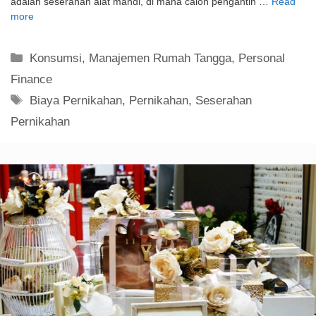
adalah seserahan alat mandi, di mana calon pengantin …
Read
more
Kategori
Konsumsi
,
Manajemen Rumah Tangga
,
Personal
Finance
Tag
Biaya Pernikahan
,
Pernikahan
,
Seserahan
Pernikahan