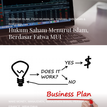
,
,
,
EKONOMI ISLAM
FIQIH MUAMALAH
SYARIAH
TABUNGAN &
INVESTASI
Hukum Saham Menurut Islam,
Berdasar Fatwa MUI
,
,
,
MAKE MONEY
MANAJEMEN
MANAJEMEN BISNIS
PERSONAL
,
FINANCE
WIRAUSAHA