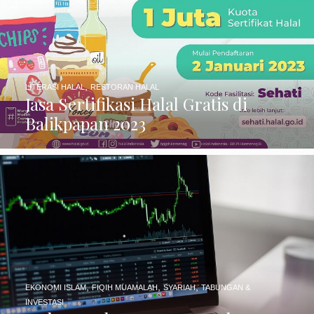
,
LITERASI HALAL
RESTORAN HALAL
Jasa Sertifikasi Halal Gratis di
Balikpapan 2023
,
,
,
EKONOMI ISLAM
FIQIH MUAMALAH
SYARIAH
TABUNGAN &
INVESTASI