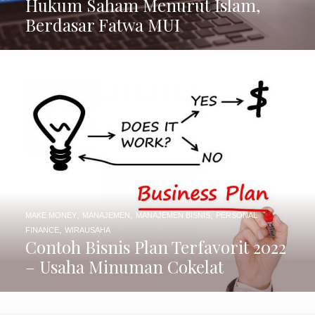
Hukum Saham Menurut Islam,
Berdasar Fatwa MUI
,
,
,
MAKE MONEY
MANAJEMEN
MANAJEMEN BISNIS
PERSONAL
,
FINANCE
WIRAUSAHA
Contoh Bisnis Plan Terfavorit 2022
– Usaha Minuman Cokelat