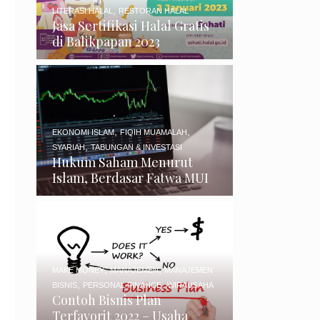
,
LITERASI HALAL
RESTORAN HALAL
Jasa Sertifikasi Halal Gratis
di Balikpapan 2023
,
,
EKONOMI ISLAM
FIQIH MUAMALAH
,
SYARIAH
TABUNGAN & INVESTASI
Hukum Saham Menurut
Islam, Berdasar Fatwa MUI
,
,
MAKE MONEY
MANAJEMEN
MANAJEMEN
,
,
BISNIS
PERSONAL FINANCE
WIRAUSAHA
Contoh Bisnis Plan
Terfavorit 2022 – Usaha