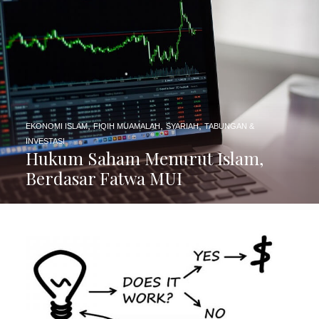
,
,
,
EKONOMI ISLAM
FIQIH MUAMALAH
SYARIAH
TABUNGAN &
INVESTASI
Hukum Saham Menurut Islam,
Berdasar Fatwa MUI