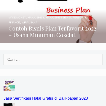
,
,
,
MAKE MONEY
MANAJEMEN
MANAJEMEN BISNIS
PERSONAL
,
FINANCE
WIRAUSAHA
Contoh Bisnis Plan Terfavorit 2022
– Usaha Minuman Cokelat
Cari
untuk:
Jasa Sertifikasi Halal Gratis di Balikpapan 2023