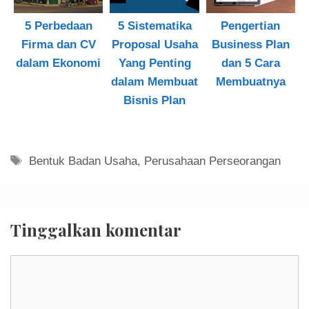
5 Perbedaan
5 Sistematika
Pengertian
Firma dan CV
Proposal Usaha
Business Plan
dalam Ekonomi
Yang Penting
dan 5 Cara
dalam Membuat
Membuatnya
Bisnis Plan
Tag
Bentuk Badan Usaha
,
Perusahaan Perseorangan
Tinggalkan komentar
Komentar