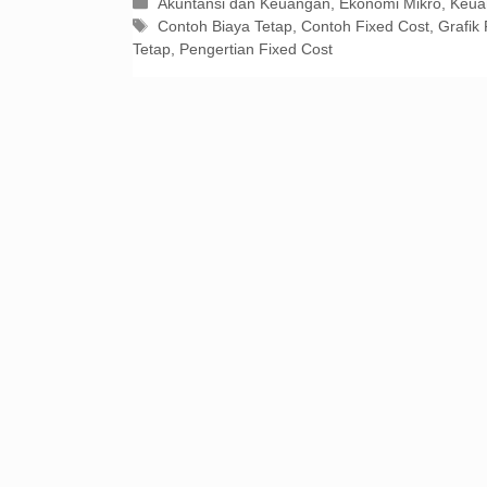
Kategori
Akuntansi dan Keuangan
,
Ekonomi Mikro
,
Keua
Tag
Contoh Biaya Tetap
,
Contoh Fixed Cost
,
Grafik
Tetap
,
Pengertian Fixed Cost