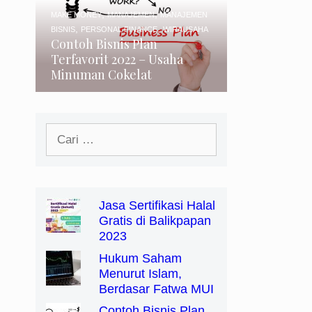
,
,
MAKE MONEY
MANAJEMEN
MANAJEMEN
,
,
BISNIS
PERSONAL FINANCE
WIRAUSAHA
Contoh Bisnis Plan
Terfavorit 2022 – Usaha
Minuman Cokelat
Cari
untuk:
Jasa Sertifikasi Halal
Gratis di Balikpapan
2023
Hukum Saham
Menurut Islam,
Berdasar Fatwa MUI
Contoh Bisnis Plan