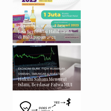
,
LITERASI HALAL
RESTORAN HALAL
Jasa Sertifikasi Halal Gratis
di Balikpapan 2023
,
,
EKONOMI ISLAM
FIQIH MUAMALAH
,
SYARIAH
TABUNGAN & INVESTASI
Hukum Saham Menurut
Islam, Berdasar Fatwa MUI