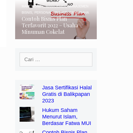
,
,
MAKE MONEY
MANAJEMEN
MANAJEMEN
,
,
BISNIS
PERSONAL FINANCE
WIRAUSAHA
Contoh Bisnis Plan
Terfavorit 2022 – Usaha
Minuman Cokelat
Cari
untuk:
Jasa Sertifikasi Halal
Gratis di Balikpapan
2023
Hukum Saham
Menurut Islam,
Berdasar Fatwa MUI
Contoh Bisnis Plan