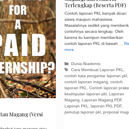
Terlengkap (Beserta PDF)
Contoh laporan PKL banyak dicari
siswa maupun mahasiswa.
Masalahnya sedikit yang memberi
contohnya secara lengkap. Oleh
karena itu kamipun memberikan
contoh laporan PKL di bawah …
Re
more
Kategori
Dunia Akademis
Tag
Cara Membuat Laporan PKL
,
contoh kata pengantar laporan pkl
,
contoh laporan magang
,
contoh
laporan PKL
,
Contoh laporan prake
kesimpulan laporan pkl
,
Laporan
Magang
,
Laporan Magang PDF
,
Laporan PKL
,
laporan PKL PDF
,
penutup laporan pkl
,
proposal mag
tau Magang (Versi
isebut juga magang atau