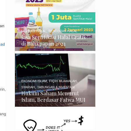
kan
,
LITERASI HALAL
RESTORAN HALAL
Jasa Sertifikasi Halal Gratis
di Balikpapan 2023
ad
,
,
EKONOMI ISLAM
FIQIH MUAMALAH
,
SYARIAH
TABUNGAN & INVESTASI
rin
,
Hukum Saham Menurut
Islam, Berdasar Fatwa MUI
ang