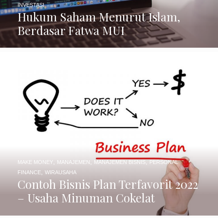
INVESTASI
Hukum Saham Menurut Islam,
Berdasar Fatwa MUI
,
,
,
MAKE MONEY
MANAJEMEN
MANAJEMEN BISNIS
PERSONAL
,
FINANCE
WIRAUSAHA
Contoh Bisnis Plan Terfavorit 2022
– Usaha Minuman Cokelat