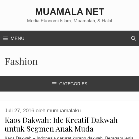
Langsung
MUAMALA NET
ke
isi
Media Ekonomi Islam, Muamalah, & Halal
MENU
Fashion
CATEGORIES
Juli 27, 2016
oleh
mumuamalaku
Kaos Dakwah: Ide Kreatif Dakwah
untuk Segmen Anak Muda
Kaos Dakwah – Indonesia darurat kurang dakwah. Beragam jenis