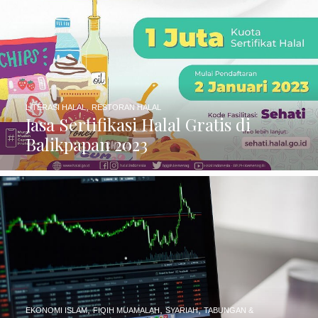
,
LITERASI HALAL
RESTORAN HALAL
Jasa Sertifikasi Halal Gratis di
Balikpapan 2023
,
,
,
EKONOMI ISLAM
FIQIH MUAMALAH
SYARIAH
TABUNGAN &