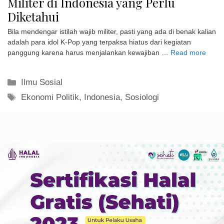
Militer di Indonesia yang Perlu
Diketahui
Bila mendengar istilah wajib militer, pasti yang ada di benak kalian
adalah para idol K-Pop yang terpaksa hiatus dari kegiatan
panggung karena harus menjalankan kewajiban …
Read more
Kategori
Ilmu Sosial
Tag
Ekonomi Politik
,
Indonesia
,
Sosiologi