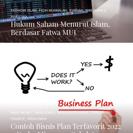
,
,
,
EKONOMI ISLAM
FIQIH MUAMALAH
SYARIAH
TABUNGAN &
INVESTASI
Hukum Saham Menurut Islam,
Berdasar Fatwa MUI
,
,
,
MAKE MONEY
MANAJEMEN
MANAJEMEN BISNIS
PERSONAL
,
FINANCE
WIRAUSAHA
Contoh Bisnis Plan Terfavorit 2022