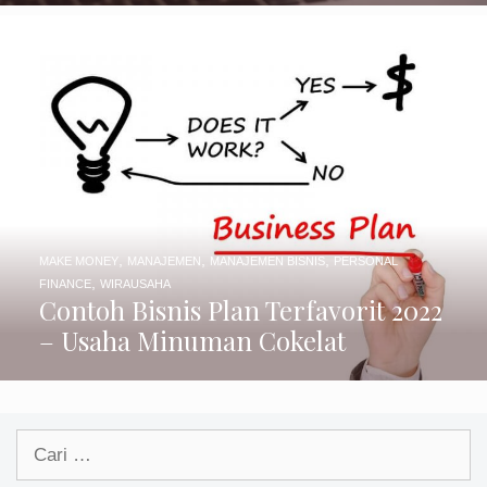
,
,
,
MAKE MONEY
MANAJEMEN
MANAJEMEN BISNIS
PERSONAL
,
FINANCE
WIRAUSAHA
Contoh Bisnis Plan Terfavorit 2022
– Usaha Minuman Cokelat
Cari
untuk: