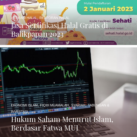
,
LITERASI HALAL
RESTORAN HALAL
Jasa Sertifikasi Halal Gratis di
Balikpapan 2023
,
,
,
EKONOMI ISLAM
FIQIH MUAMALAH
SYARIAH
TABUNGAN &
INVESTASI
Hukum Saham Menurut Islam,
Berdasar Fatwa MUI