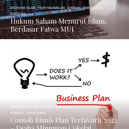
,
,
,
EKONOMI ISLAM
FIQIH MUAMALAH
SYARIAH
TABUNGAN &
INVESTASI
Hukum Saham Menurut Islam,
Berdasar Fatwa MUI
,
,
,
MAKE MONEY
MANAJEMEN
MANAJEMEN BISNIS
PERSONAL
,
FINANCE
WIRAUSAHA
Contoh Bisnis Plan Terfavorit 2022
– Usaha Minuman Cokelat