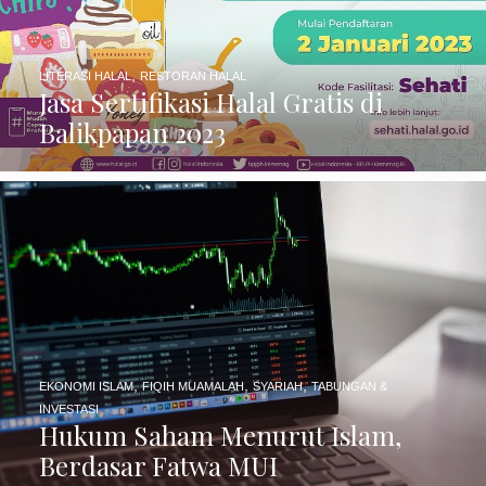
,
LITERASI HALAL
RESTORAN HALAL
Jasa Sertifikasi Halal Gratis di
Balikpapan 2023
,
,
,
EKONOMI ISLAM
FIQIH MUAMALAH
SYARIAH
TABUNGAN &
INVESTASI
Hukum Saham Menurut Islam,
Berdasar Fatwa MUI