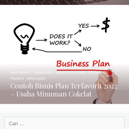
,
,
,
MAKE MONEY
MANAJEMEN
MANAJEMEN BISNIS
PERSONAL
,
FINANCE
WIRAUSAHA
Contoh Bisnis Plan Terfavorit 2022
– Usaha Minuman Cokelat
Cari
untuk: