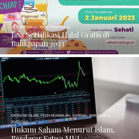
,
LITERASI HALAL
RESTORAN HALAL
Jasa Sertifikasi Halal Gratis di
Balikpapan 2023
,
,
,
EKONOMI ISLAM
FIQIH MUAMALAH
SYARIAH
TABUNGAN &
INVESTASI
Hukum Saham Menurut Islam,
Berdasar Fatwa MUI