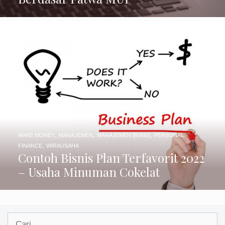
,
,
,
MAKE MONEY
MANAJEMEN
MANAJEMEN BISNIS
PERSONAL
,
FINANCE
WIRAUSAHA
Contoh Bisnis Plan Terfavorit 2022
– Usaha Minuman Cokelat
Cari