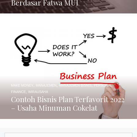
Berdasar Fatwa MUI
,
,
,
MAKE MONEY
MANAJEMEN
MANAJEMEN BISNIS
PERSONAL
,
FINANCE
WIRAUSAHA
Contoh Bisnis Plan Terfavorit 2022
– Usaha Minuman Cokelat
Cari