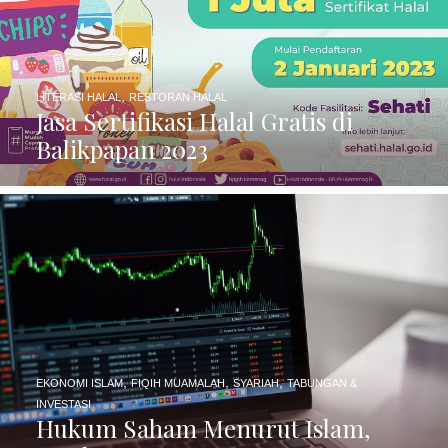
,
LITERASI HALAL
RESTORAN HALAL
Jasa Sertifikasi Halal Gratis di
Balikpapan 2023
,
,
,
EKONOMI ISLAM
FIQIH MUAMALAH
SYARIAH
TABUNGAN &
INVESTASI
Hukum Saham Menurut Islam,