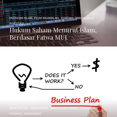
,
,
,
EKONOMI ISLAM
FIQIH MUAMALAH
SYARIAH
TABUNGAN &
INVESTASI
Hukum Saham Menurut Islam,
Berdasar Fatwa MUI
,
,
,
MAKE MONEY
MANAJEMEN
MANAJEMEN BISNIS
PERSONAL
,
FINANCE
WIRAUSAHA