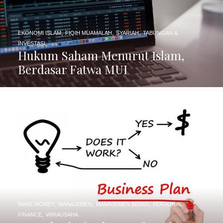
,
,
,
EKONOMI ISLAM
FIQIH MUAMALAH
SYARIAH
TABUNGAN &
INVESTASI
Hukum Saham Menurut Islam,
Berdasar Fatwa MUI
,
,
,
MAKE MONEY
MANAJEMEN
MANAJEMEN BISNIS
PERSONAL
,
FINANCE
WIRAUSAHA