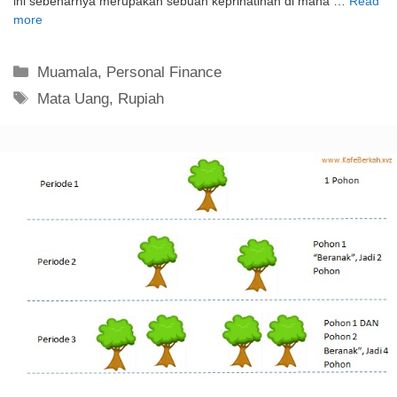
ini sebenarnya merupakan sebuah keprihatinan di mana …
Read
more
Kategori
Muamala
,
Personal Finance
Tag
Mata Uang
,
Rupiah