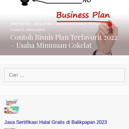
,
,
,
MAKE MONEY
MANAJEMEN
MANAJEMEN BISNIS
PERSONAL
,
FINANCE
WIRAUSAHA
Contoh Bisnis Plan Terfavorit 2022
– Usaha Minuman Cokelat
Cari
untuk:
Jasa Sertifikasi Halal Gratis di Balikpapan 2023