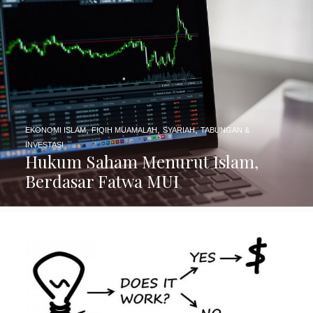
,
,
,
EKONOMI ISLAM
FIQIH MUAMALAH
SYARIAH
TABUNGAN &
INVESTASI
Hukum Saham Menurut Islam,
Berdasar Fatwa MUI