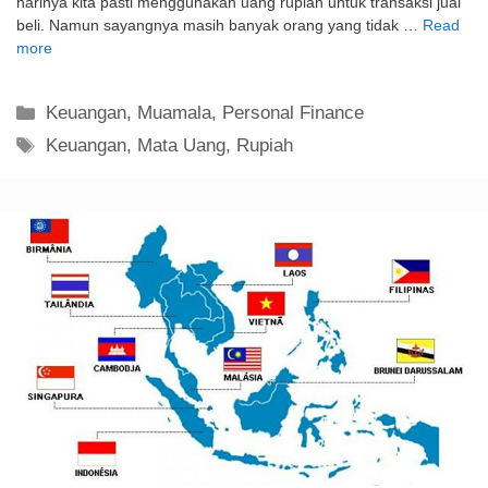
harinya kita pasti menggunakan uang rupiah untuk transaksi jual
beli. Namun sayangnya masih banyak orang yang tidak …
Read
more
Kategori
Keuangan
,
Muamala
,
Personal Finance
Tag
Keuangan
,
Mata Uang
,
Rupiah