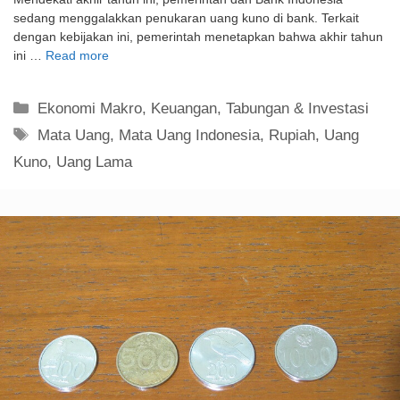
sedang menggalakkan penukaran uang kuno di bank. Terkait
dengan kebijakan ini, pemerintah menetapkan bahwa akhir tahun
ini …
Read more
Kategori
Ekonomi Makro
,
Keuangan
,
Tabungan & Investasi
Tag
Mata Uang
,
Mata Uang Indonesia
,
Rupiah
,
Uang
Kuno
,
Uang Lama