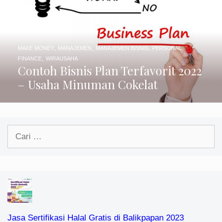
,
,
,
MAKE MONEY
MANAJEMEN
MANAJEMEN BISNIS
PERSONAL
,
FINANCE
WIRAUSAHA
Contoh Bisnis Plan Terfavorit 2022
– Usaha Minuman Cokelat
Cari
untuk:
Jasa Sertifikasi Halal Gratis di Balikpapan 2023