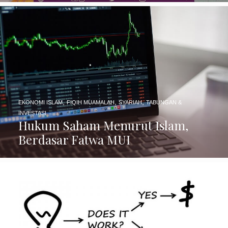
,
,
,
EKONOMI ISLAM
FIQIH MUAMALAH
SYARIAH
TABUNGAN &
INVESTASI
Hukum Saham Menurut Islam,
Berdasar Fatwa MUI