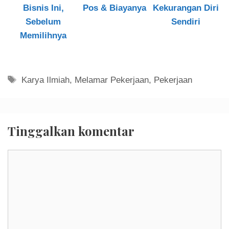
Bisnis Ini,
Pos & Biayanya
Kekurangan Diri
Sebelum
Sendiri
Memilihnya
Tag
Karya Ilmiah
,
Melamar Pekerjaan
,
Pekerjaan
Tinggalkan komentar
Komentar