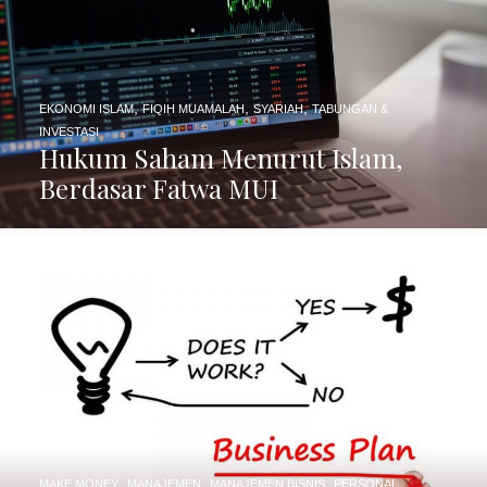
,
,
,
EKONOMI ISLAM
FIQIH MUAMALAH
SYARIAH
TABUNGAN &
INVESTASI
Hukum Saham Menurut Islam,
Berdasar Fatwa MUI
,
,
,
MAKE MONEY
MANAJEMEN
MANAJEMEN BISNIS
PERSONAL